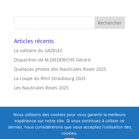
Articles récents
La solitaire du GAZELEC
Disparition de M.DIEDERICHS Gérard
Quelques photos des Nauticales Roses 2025
La coupe du Rhin Strasbourg 2025
Les Nauticales Roses 2025
Nous utilisons des cookies pour vous garantir la meilleure
Mon compte
expérience sur notre site. Si vous continuez à utiliser ce
dernier, nous considérerons que vous acceptez l'utilisation des
cookies.
Designed by
Creatigraph.com
|