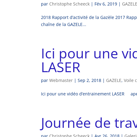
par
Christophe Scheeck
|
Fév 6, 2019
|
GAZEL
2018 Rapport d’activité de la Gazèle 2017 Rappo
chaîne de la GAZELE...
Ici pour une v
LASER
par
Webmaster
|
Sep 2, 2018
|
GAZELE
,
Voile 
Ici pour une vidéo d’entrainement LASER aper
Journée de tra
par
Christophe Scheeck
|
Avr 26, 2018
|
Galer