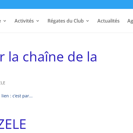
e
Activités
Régates du Club
Actualités
A
 la chaîne de la
ELE
ien : c’est par...
AZELE