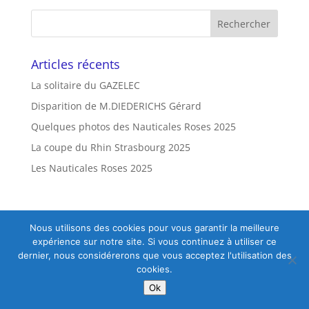
Articles récents
La solitaire du GAZELEC
Disparition de M.DIEDERICHS Gérard
Quelques photos des Nauticales Roses 2025
La coupe du Rhin Strasbourg 2025
Les Nauticales Roses 2025
Nous utilisons des cookies pour vous garantir la meilleure
Mon compte
expérience sur notre site. Si vous continuez à utiliser ce
dernier, nous considérerons que vous acceptez l'utilisation des
cookies.
Designed by
Creatigraph.com
|
Powered by Cre@WEB
Ok