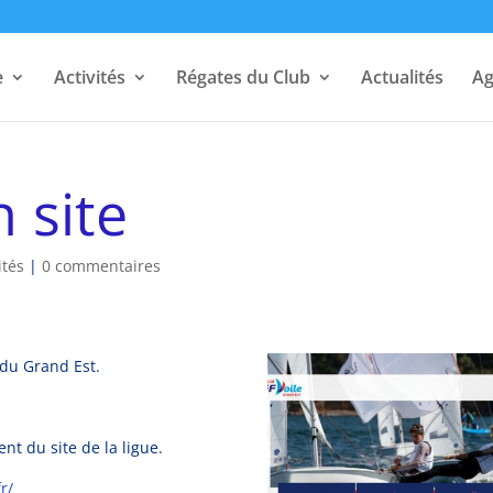
e
Activités
Régates du Club
Actualités
A
n site
ités
|
0 commentaires
 du Grand Est.
nt du site de la ligue.
r/