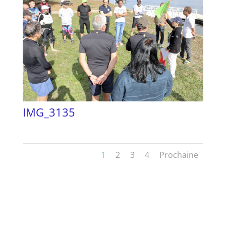
IMG_3135
1
2
3
4
Prochaine