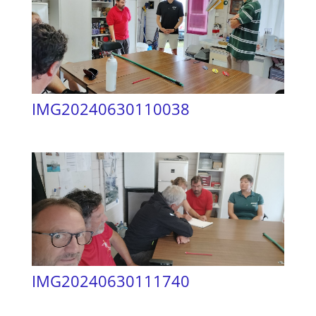
IMG20240630110038
IMG20240630111740