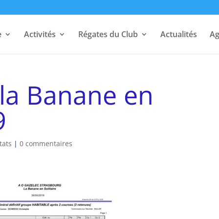
e
Activités
Régates du Club
Actualités
A
 la Banane en
9
tats
|
0 commentaires