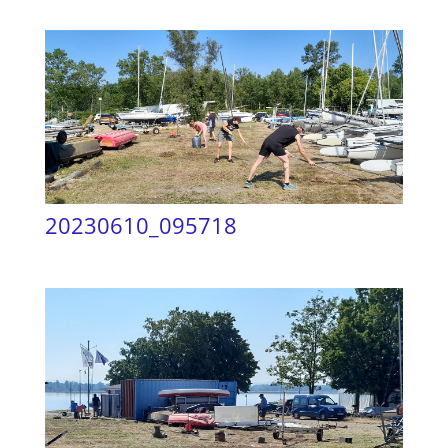
20230610_095718