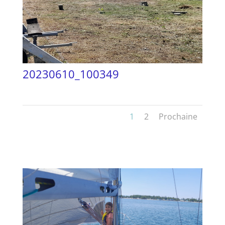
20230610_100349
1
2
Prochaine