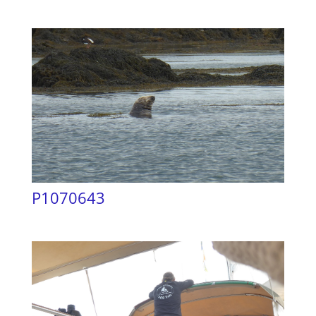
P1070643