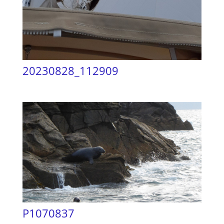
20230828_112909
P1070837