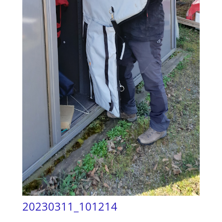
20230311_101214