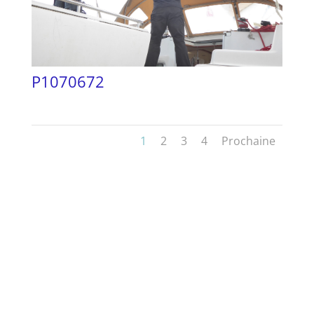
P1070672
1
2
3
4
Prochaine