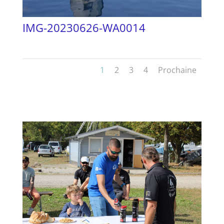
IMG-20230626-WA0014
1
2
3
4
Prochaine